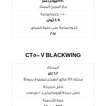
550نيوتن متر
مع البنزين الممتاز
0-100 كلم/ساعة
4.9 ثوان
كلم/ساعة على حلبة السباق
251
CT5- V BLACKWING
المحرّك
6.2 لتر
محرّك V8 فائق الشحن مصنوع يدوياً§
ناقل الحركة
ناقل حركة أوتوماتيكي بـ 10 سرعات
قوة الأحصنة