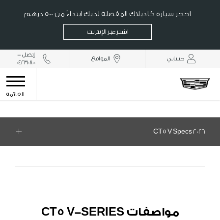
احجز سيارة كاديلاك المفضلة لديك ابتداءً من 500 درهم
اشترِ عبر الإنترنت
إتصل -
حسابي
المواقع
042310800
القائمة
2026 CT5 V Specs
​مواصفات CT5 V-SERIES