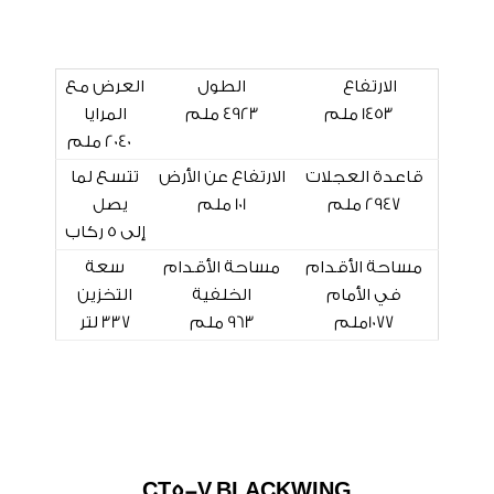
الارتفاع
الطول
العرض مع
1453 ملم
4923 ملم
المرايا
2040 ملم
قاعدة العجلات
الارتفاع عن الأرض
تتسع لما
2947 ملم
101 ملم
يصل
إلى 5 ركاب
مساحة الأقدام
مساحة الأقدام
سعة
في الأمام
الخلفية
التخزين
1077ملم
963 ملم
337 لتر
CT5-V BLACKWING