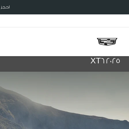
احجز سي
2025 XT6