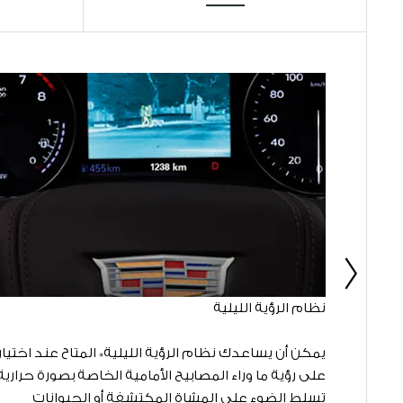
السابق
نظام الرؤية الليلية
مساعدتك
يمكن أن يساعدك نظام الرؤية الليلية* المتاح عند اختيار
على البقاء على تواصل مع الطريق. تعمل ميزة Wi-Fi
على رؤية ما وراء المصابيح الأمامية الخاصة بصورة حرارية
إلى مركز متنقّل
تسلط الضوء على المشاة المكتشفة أو الحيوانات