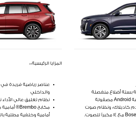
المزايا الرئيسية*:
عناصر رياضية فريدة في 
 بستة أضلاع منفصلة
والداخلي
نظام تعليق عالي الأداء 
م كاديلاك* ونظام صوت
مكابح Brembo®
ً للصوت.
أمامية وخلفية مطلية بالل