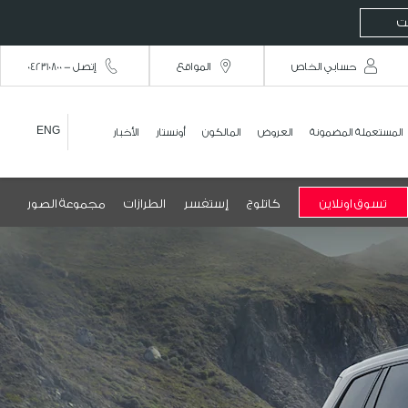
نت
حسابي الخاص
المواقع
إتصل - 042310800
ENG
المستعملة المضمونة
العروض
المالكون
أونستار
الأخبار
تسوق اونلاين
كاتلوج
إستفسر
الطرازات
مجموعة الصور