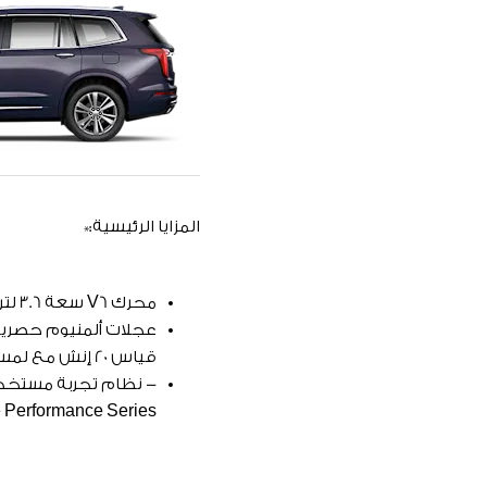
المزايا الرئيسية:*
محرك V6 سعة 3.6 لتر
عجلات ألمنيوم حصرية
قياس 20 إنش مع لمسة Android مصقولة
- نظام تجربة مستخد
Bose Performance Series مع 14 مكبرا