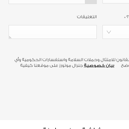
؟
*
التعليقات
لقانون للامتثال وحملات السلامة واستفسارات الحكومية وأي
وضح
بيان خصوصية
جنرال موتورز على موقعنا كيفية