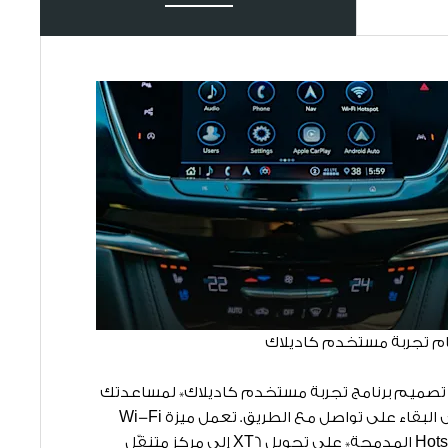
م تجربة مستخدم كاديلاك
نظام الرؤية 
تصميم برنامج تجربة مستخدم كاديلاك* لمساعدتك
يمكن أن يسا
على البقاء على تواصل مع الطريق. تعمل ميزة Wi-Fi
على رؤية ما 
Hotspot المدمجة* على تحويل XT6 إلى مركز متنقّل
تسلط الضوء 