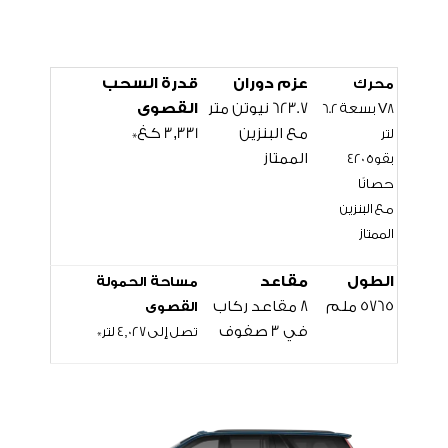
عزم دوران
قدرة السحب
محرك
623.7 نيوتن متر
القصوى
V8 بسعة 6.2
مع البنزين
3,331 كغ*
لتر
الممتاز
بقوة 420
حصانًا
مع البنزين
الممتاز
الطول
مقاعد
مساحة الحمولة
5765 ملم
8 مقاعد ركاب
القصوى
في 3 صفوف
تصل إلى
4,027
لتر*