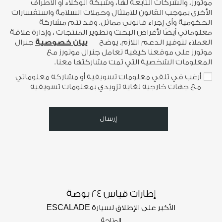
موتورز، والشركات التابعة لها، وشبكة الوكلاء أو الأطراف
الأخرى بموجب القانون للامتثال وحملات السلامة واستفسارات
الحكومية وأي إجراء قانوني مماثل. وقد تتم مشاركة
معلوماتي أيضًا لأغراض البحث وتطوير المنتجات ، وإدارة علاقة
العملاء لتوفير الدعم اللازم. يوضح
بيان خصوصية
جنرال
موتورز على موقعنا كيفية تعامل جنرال موتورز مع
المعلومات الشخصية التي تمت مشاركتها معنا.
أرغب في تلقي معلومات تسويقية أو مشاركة معلوماتي
مع جهات خارجية لغاية تزويدي بمعلومات تسويقية
إرسال
إطارات قياس 24 بوصة
الأكبر على الإطلاق لسيارة ESCALADE
المتاحة