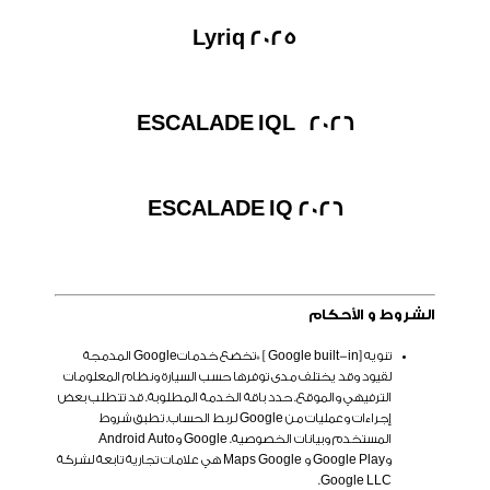
2025 Lyriq
IQL
2026 ESCALADE
2026 ESCALADE IQ
الشروط و الأحكام
تنويه [Google built-in ] *تخضع خدماتGoogle المدمجة
لقيود وقد يختلف مدى توفرها حسب السيارة ونظام المعلومات
الترفيهي والموقع. حدد باقة الخدمة المطلوبة. قد تتطلب بعض
إجراءات وعمليات من Google لربط الحساب. تطبق شروط
المستخدم وبيانات الخصوصية. Google وAndroid Auto
وGoogle Play و Maps Google هي علامات تجارية تابعة لشركة
Google LLC.