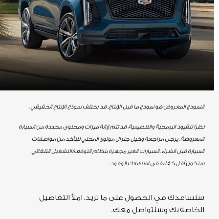
النموذج المعروض هو نموذج ما قبل الإنتاج. قد يختلف نموذج الإنتاج الحقيقي.
نظرًا للقيود البرمجية والتنظيمية، قد تتم إزالة ميزات ومحتوى محددة من السيارة
المعروضة. يرجى مراجعة وكيل جنرال موتورز المحلي للتأكد من مواصفات
السيارة قبل الشراء. السيارات الغير مجهزة بنظام التوقف/التشغيل التلقائي
ستكون أقل كفاءة في استهلاك الوقود.
سنساعدك في الحصول على ما تريد. املأ التفاصيل
الخاصة بك وسنتواصل معك.