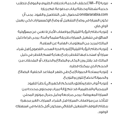
تنويه [Wi-Fi ] تختلف الخدمة باختلاف الظروف والموقع. تتطلب
خدمة نشطة وخطة بيانات مدفوعة. قم بزيارة
onstararabia.com للحصول على التفاصيل والقيود. يجب أن
تكون السيارة في وضع التشغيل أو وضع الإكسسوارات لكي يعمل
الواي فاي.
[تنويه نظام الرؤية الليلية] مواصفات الأمان لا تغني عن مسؤولية
السائق في تشغيل السيارة بطريقة سليمة وآمنة. يرجى قراءة دليل
المالك لمزيد من المعلومات الهامة عن السلامة.
[تنويه نظام الرؤية الليلية]
[تنويه قدرة السحب القصوى]
قبل شراء
سيارة أو استخدامها للقطر، راجع بعناية قسم القطر في دليل
المالك. قد يقلل وزن الركاب والبضائع والخيارات أو الملحقات من
الحجم الذي يمكنك قطره.
[تنويه مساحة الحمولة]
مع طي ظهر المقاعد الخلفية. البضائع
والحمولة تخضع للوزن والتوزيع.
[تنويه أبواب تفتح وتُغلق بالتحكم الكهربائي] نظرًا للقيود
البرمجية والتنظيمية، قد تتم إزالة ميزات ومحتوى محددة من
السيارة المعروضة. يرجى مراجعة وكيل جنرال موتورز المحلي
للتأكد من مواصفات السيارة قبل الشراء. السيارات الغير مجهزة
بنظام التوقف/التشغيل التلقائي ستكون أقل كفاءة في استهلاك
الوقود.