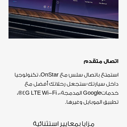
اتصال متقدم
استمتع باتصال سلس مع OnStar، تكنولوجيا
داخل سيارتك ستجعل رحلاتك أفضل مع
خدماتGoogle المدمجة*، 4G LTE Wi-Fi
®
،
تطبيق الموبايل وغيرها.
مزايا بمعايير استثنائية​