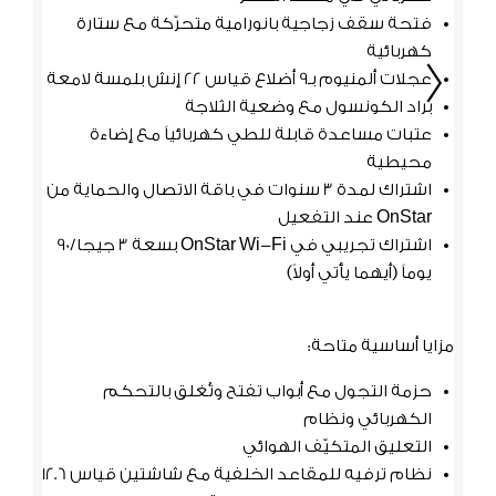
فتحة سقف زجاجية بانورامية متحرّكة مع ستارة
كهربائية
لل
عجلات ألمنيوم بـ9 أضلاع قياس 22 إنش بلمسة لامعة
وت
براد الكونسول مع وضعية الثلاجة
السابق
التالي
عتبات مساعدة قابلة للطي كهربائياً مع إضاءة
ال
ن
محيطية
حز
اشتراك لمدة 3 سنوات في باقة الاتصال والحماية من
ال
OnStar عند التفعيل
نظ
اشتراك تجريبي في OnStar Wi-Fi بسعة 3 جيجا/90
يوماً (أيهما يأتي أولاً)
بن
نظ
مزايا أساسية متاحة:
nStar
حزمة التجول مع أبواب تفتح وتُغلق بالتحكم
يوم
الكهربائي ونظام
التعليق المتكيّف الهوائي
نظام ترفيه للمقاعد الخلفية مع شاشتين قياس 12.6
مزايا