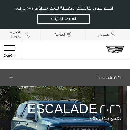
احجز سيارة كاديلاك المفضلة لديك ابتداءً من 500 درهم
اشترِ عبر الإنترنت
إتصل -
حسابي
المواقع
042310800
القائمة
2026 Escalade
ESCALADE 2026
تفوّق بلا توقّف