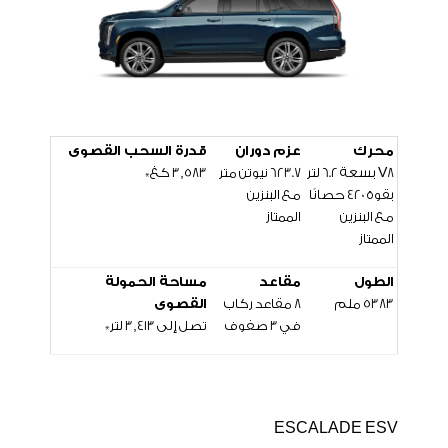
محرك
عزم دوران
قدرة السحب القصوى
V8 بسعة 6.2 لتر
623.7 نيوتن متر
3,583 كغ*
بقوة 420 حصانًا
مع البنزين
مع البنزين
الممتاز
الممتاز
الطول
مقاعد
مساحة الحمولة
5383 ملم
8 مقاعد ركاب
القصوى
في 3 صفوف
تصل إلى
3,413
لتر*
ESCALADE ESV