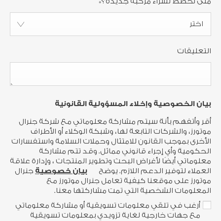
متى تخطط لشراء مركبة جديدة؟
*
اختر
التعليقات
بيان الخصوصية وإخلاء المسؤولية القانونية
أقر وأتفهم بأنة سيتم مشاركة معلوماتي مع شركة جنرال
موتورز، والشركات التابعة لها، وشبكة الوكلاء أو الأطراف
الأخرى بموجب القانون للامتثال وحملات السلامة واستفسارات
الحكومية وأي إجراء قانوني مماثل. وقد تتم مشاركة
معلوماتي أيضًا لأغراض البحث وتطوير المنتجات ، وإدارة علاقة
العملاء لتوفير الدعم اللازم. يوضح
بيان خصوصية
جنرال
موتورز على موقعنا كيفية تعامل جنرال موتورز مع
المعلومات الشخصية التي تمت مشاركتها معنا.
أرغب في تلقي معلومات تسويقية أو مشاركة معلوماتي
مع جهات خارجية لغاية تزويدي بمعلومات تسويقية