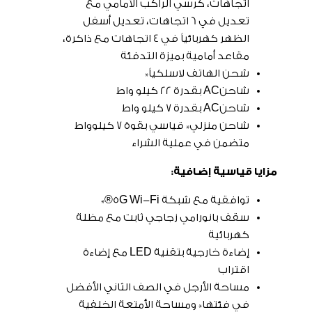
اتجاهات، كرسي الراكب الأمامي مع
تعديل في 6 اتجاهات، تعديل أسفل
الظهر كهربائياً في 4 اتجاهات مع ذاكرة،
مقاعد أمامية بميزة التدفئة
شحن الهاتف لاسلكياً*
شاحنAC بقدرة 22 كيلو واط
شاحنAC بقدرة 7 كيلو واط
شاحن منزلي* قياسي بقوة 7 كيلوواط
متضمن في عملية الشراء
مزايا قياسية إضافية:
توافقية مع شبكة 5G Wi-Fi®*
سقف بانورامي زجاجي ثابت مع مظلة
كهربائية
إضاءة خارجية بتقنية LED مع إضاءة
اقتراب
مساحة الأرجل في الصف الثاني الأفضل
في فئتها* ومساحة الأمتعة الخلفية