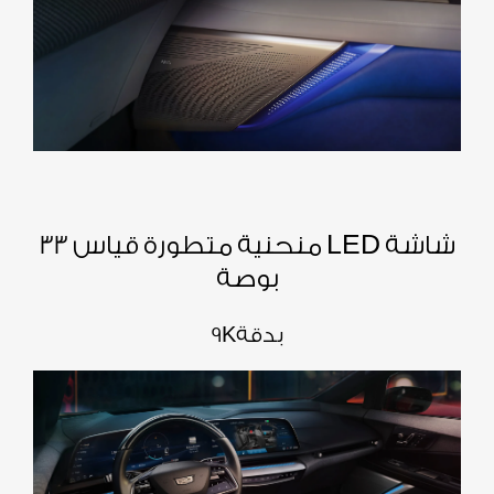
شاشة LED منحنية متطورة قياس 33
بوصة
بدقة
K
9