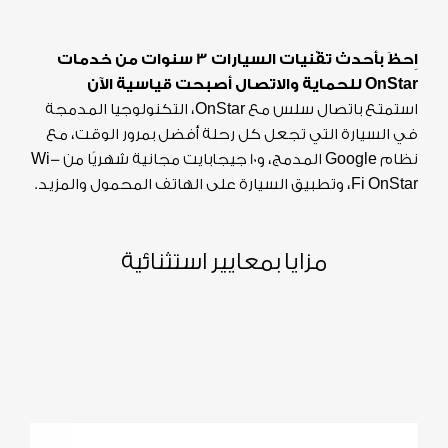
اِحظَ بأحدث تقْنيات السيارات
3 سنوات من خدمات
OnStar للحماية والاتصال أصبحت قياسية الآن
استمتع باتصال سلس مع OnStar، التكنولوجيا المدمجة
في السيارة التي تجعل كل رحلة أفضل بمرور الوقت، مع
نظام Google المدمج، و10 جيجابايت مجانية شهريًا من Wi-
Fi OnStar، وتطبيق السيارة على الهاتف المحمول والمزيد.
مزايا بمعايير استثنائية