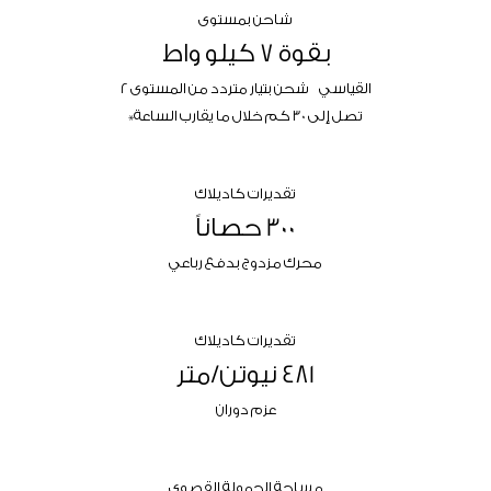
شاحن بمستوى
بقوة 7 كيلو واط
القياسي شحن بتيار متردد من المستوى 2
*
تصل إلى 30 كم خلال ما يقارب الساعة
تقديرات كاديلاك
300 حصاناً
محرك مزدوج بدفع رباعي
تقديرات كاديلاك
481 نيوتن/متر
عزم دوران
مساحة الحمولة القصوى