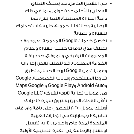
في الشحن الكامل. قد يختلف النطاق
الفعلي بناءً على عدة عوامل، بما في ذلك
درجة الحرارة المحيطة، التضاريس، عمر
البطارية وحالتها، الحمولة، طريقة استخدامك
للسيارة والصيانة.
تخضع خدماتGoogle المدمجة لقيود وقد
يختلف مدى توفرها حسب السيارة ونظام
المعلومات الترفيهي والموقع. حدد باقة
الخدمة المطلوبة. قد تتطلب بعض إجراءات
وعمليات من Google لربط الحساب. تطبق
شروط المستخدم وبيانات الخصوصية. Google
وAndroid Auto وGoogle Play و Maps Google
هي علامات تجارية تابعة لشركة Google LLC.
تأهّل العملاء الذين يشترون سيارة كاديلاك
أوبتيك موديل 2025 للحصول على باقة واي فاي
شهرية 10 جيجابايت في الإمارات العربية
المتحدة لمدة عام واحد من تاريخ تفعيل
اونستار، بالإضافة إلى الفترة التجريبية الأولية