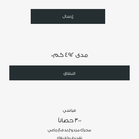
إرسال
مدى 492 كم
*
النطاق
قياسي
300 حصاناً
محرك مزدوج بدفع رباعي
تقديرات كاديلاك