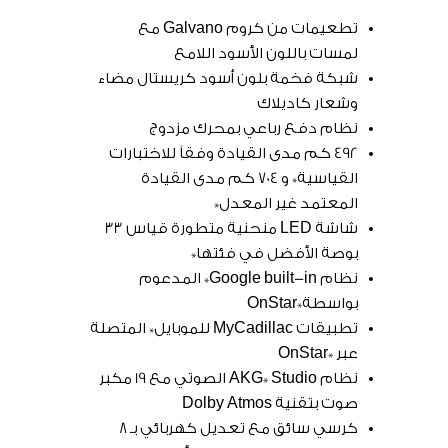
تطعيمات من كروم Galvano مع
لمسات باللون الأسود اللامع
شبكة فخمة بلون أسود كريستال مضاء
وشعار كاديلاك
نظام دفع رباعي بمحرك مزدوج
492 كم مدى القيادة وفقاً للاختبارات
القياسية* و 704 كم مدى القيادة
المعتمد غير المعدل*
شاشة LED منحنية متطورة قياس 33
بوصة الأفضل في فئتها*
نظام Google built-in* المدعوم
بواسطة*OnStar
تطبيقات MyCadillac للموبايل* المتصلة
عبر *OnStar
نظام AKG* Studio الصوتي مع 19 مكبر
صوت بتقنية Dolby Atmos
كرسي سائق مع تعديل كهربائي بـ 8