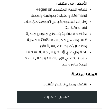
الأفضل في فئتها *
نظام الكبح المتجدد Regen on
Demand* والقيادة بدواسة واحدة*
إطارات ألمنيوم قياس 21 بوصة مع طلاء
Dark Android
مقاعد قماشية بأسطح جلوس جلدية
3 سنوات من خدمات OnStar للحماية
والاتصال أصبحت قياسية الآن
باقة واي فاي §شهرية مجانية بسعة 10
جيجابايت في الإمارات العربية المتحدة
لمدة عام واحد
المزايا المتاحة:
سقف مطلي باللون الأسود
تفاصيل التجهيزات