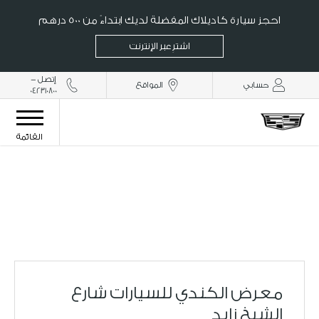
احجز سيارة كاديلاك المفضلة لديك ابتداءً من 500 درهم
اشترِ عبر الإنترنت
إتصل -
حسابي
المواقع
042310800
القائمة
معرض الكندي للسيارات شارع الشيخ زايد
معرض الكندي للسيارات شارع
الشيخ زايد