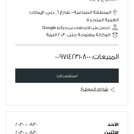
المنطقة الصناعية- شارع 6
,
دبي
,
الإمارات
العربية المتحدة
احصل على الاتجاهات من خرائط Google
الوكالة مفتوحة حتى
20:30
الليلة
المبيعات:
0097142310800
استفسر الان
شارك الموقع
الأحَد
08:30
-
20:30
الإثْنَين
08:30
-
20:30