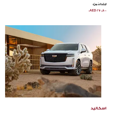
ابتداءً من:
*
AED
270,800
اسكاليد