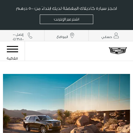
احجز سيارة كاديلاك المفضلة لديك ابتداءً من 500 درهم
اشترِ عبر الإنترنت
إتصل -
حسابي
المواقع
042310800
القائمة