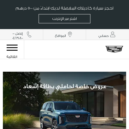
احجز سيارة كاديلاك المفضلة لديك ابتداءً من 500 درهم
اشترِ عبر الإنترنت
إتصل -
حسابي
المواقع
042310800
القائمة