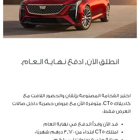
انطلق الآن, ادفع نـهـايـة الـعـام.
اختبر الفخامة المصنوعة بإتقان والحضور اللافت مع
كاديلاك CT5. متوفرة الآن مع عروض حصرية داخل صالات
العرض فقط:
قد الآن وابدأ الدفع في نهاية العام
امتلك CT5 ابتداءً من 3,620 درهم شهريًا*
صيانة حتى 5 سنوات / 100,000 كم*