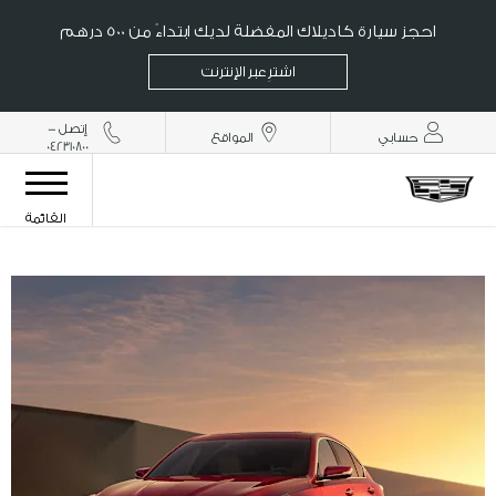
احجز سيارة كاديلاك المفضلة لديك ابتداءً من 500 درهم
اشترِ عبر الإنترنت
إتصل -
حسابي
المواقع
042310800
القائمة