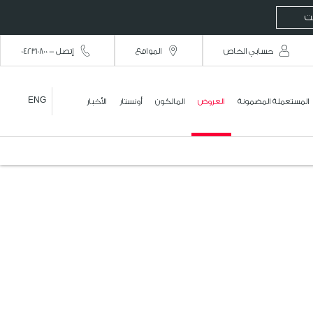
نت
حسابي الخاص
المواقع
إتصل - 042310800
ENG
المستعملة المضمونة
العروض
المالكون
أونستار
الأخبار