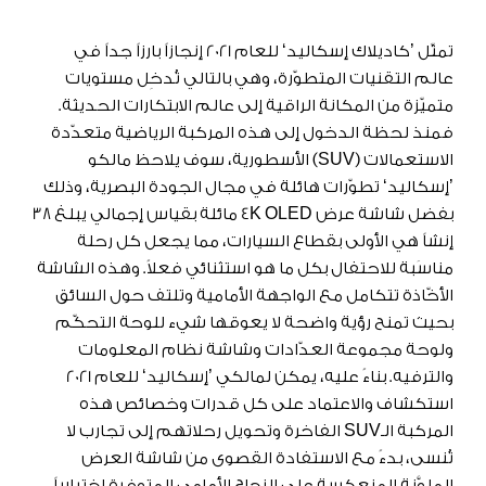
تمثّل ’كاديلاك إسكاليد‘ للعام 2021 إنجازاً بارزاً جداً في
عالم التقنيات المتطوّرة، وهي بالتالي تُدخِل مستويات
متميّزة من المكانة الراقية إلى عالم الابتكارات الحديثة.
فمنذ لحظة الدخول إلى هذه المركبة الرياضية متعدّدة
الاستعمالات (SUV) الأسطورية، سوف يلاحظ مالكو
’إسكاليد‘ تطوّرات هائلة في مجال الجودة البصرية، وذلك
بفضل شاشة عرض 4K OLED مائلة بقياس إجمالي يبلغ 38
إنشاً هي الأولى بقطاع السيارات، مما يجعل كل رحلة
مناسَبة للاحتفال بكل ما هو استثنائي فعلاً. وهذه الشاشة
الأخّاذة تتكامل مع الواجهة الأمامية وتلتف حول السائق
بحيث تمنح رؤية واضحة لا يعوقها شيء للوحة التحكّم
ولوحة مجموعة العدّادات وشاشة نظام المعلومات
والترفيه. بناءً عليه، يمكن لمالكي ’إسكاليد‘ للعام 2021
استكشاف والاعتماد على كل قدرات وخصائص هذه
المركبة الـSUV الفاخرة وتحويل رحلاتهم إلى تجارب لا
تُنسى، بدءً مع الاستفادة القصوى من شاشة العرض
الملوَّنة المنعكسة على الزجاج الأمامي المتوفرة اختيارياً