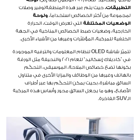
التطبيقات،
حيث يتم عبر هذه المنطقة
توفير وصلات
لمجموعة من أكثر الخصائص استخداماً،
ولوحة
الوضعيات المختلفة
التي تعرض الوقت، الحرارة
الخارجية، وضعيات ضبط الخصائص المناخية في الجهة
الخلفية للمركبة، المؤشّرات وغيرها من الأشياء الأخرى.
تتميّز شاشة OLED لنظام المعلومات والترفيه الموجودة
في ’كاديلاك إسكاليد‘ للعام 2021 والنحيفة مثل الورقة
بكونها تضع خصائص الملاحة، الموسيقى، التحكّم
بالهاتف وغيرها من الوظائف والمزايا الأخرى في متناول
السائق مباشرة، بحيث يمكن التحكّم بها عبر أطراف
الأصابع، وهو ما يجعل السائق محور وأساس هذه المركبة
الـSUV الفاخرة.