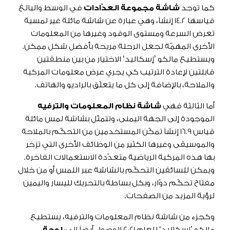
كما توجد
شاشة مجموعة العدّادات
في الوسط والبالغ
قياسها 14.2 إنشاً، وهي عبارة عن شاشة مائلة غير لمسية
تعرض السرعة ومستوى الوقود وغيرها من المعلومات
الأخرى المهمّة لجعل الرحلة مريحة بأفضل شكل ممكن.
ويستطيع مالكو ’إسكاليد‘ الاختيار من بين منطقتين
قابلتين لإعادة الترتيب كي يجري عرض معلومات المركبة
والملاحة، بالإضافة إلى كل ما يتعلّق بالراديو والهاتف.
أما الثالثة فهي
شاشة نظام المعلومات والترفيه
الموجودة إلى الجهة اليمنى، وتتمثّل بشاشة لمس مائلة
قياس 16.9 إنشاً تمكّن المستخدمين من التحكّم بالملاحة
والموسيقى وغيرها الكثير من الوظائف الأخرى التي تزخر
بها هذه المركبة الرياضية متعدّدة الاستعمالات الفاخرة.
ويمكن للسائقين التحكّم بالشاشة عبر اللمس أو من خلال
مفتاح تحكّم دوّار، وبكل بساطة بالتحريك لليسار واليمين
لرؤية المزيد من الصفحات.
وكجزء من شاشة نظام المعلومات والترفيه، يستطيع
مالكو ’إسكاليد‘ للعام 2021 الوصول أيضاً إلى:
لوحة