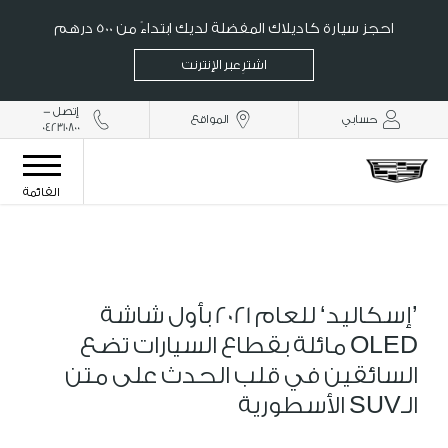
احجز سيارة كاديلاك المفضلة لديك ابتداءً من 500 درهم
اشترِ عبر الإنترنت
إتصل -
حسابي
المواقع
042310800
القائمة
’إسكاليد‘ للعام 2021
بأول شاشة
OLED مائلة بقطاع السيارات تضع
السائقين في قلب الحدث على متن
الـSUV الأسطورية