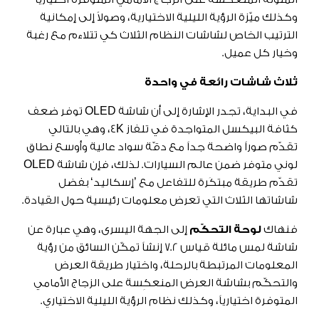
وكذلك ميّزة الرؤية الليلية الاختيارية، وصولاً إلى إمكانية
الترتيب الخاص لشاشات النظام الثلاث كي تتلاءم مع رغبة
وخيار كل عميل.
ثلاث شاشات رائعة في واحدة
في البداية، تجدر الإشارة إلى أن شاشة OLED توفر ضعف
كثافة البيكسل المتواجدة في تلفاز 4K، وهي بالتالي
تقدّم صوراً واضحة جداً مع دقّة سواد عالية وأوسع نطاق
لوني متوفر ضمن عالم السيارات. لذلك، فإن شاشة OLED
تقدّم طريقة مبتكَرة للتفاعل مع ’إسكاليد‘ بفضل
شاشاتها الثلاث التي تعرض معلومات رئيسية حول القيادة.
فنهاك
لوحة التحكّم
إلى الجهة اليسرى، وهي عبارة عن
شاشة لمس مائلة قياس 7.2 إنشاً تمكّن السائق من رؤية
المعلومات المرتبطة بالرحلة، واختيار طريقة العرض
والتحكّم بشاشة العرض المنعكِسة على الزجاج الأمامي
المتوفرة اختيارياً، وكذلك نظام الرؤية الليلية الاختياري.