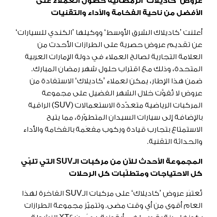
عروض ’كاديلاك‘ الرمضانية حصول العملاء على
الأفضل من ناحية الفخامة والأداء والتقنيات
أعلنت ’كاديلاك الشرق الأوسط‘ ووكيلها ’الكندي للسيارات‘
عن تقديم عروض حصرية على الطرازات الأحدث من
العلامة التجارية لصالح العملاء في دولة الإمارات العربية
المتحدة، وذلك مع اقتراب حلول شهر رمضان المبارك.
ضمن هذا الإطار، يمكن لعملاء ’كاديلاك‘ الاستفادة من
عروض لا تُفوَّت خلال الشهر الفضيل على مجموعة
المركبات الرياضية متعدّدة الاستعمالات (SUV) الراقية
بالإضافة إلى سيارات السيدان المتطوّرة، مما يتيح
الاستمتاع بتجارب قيادة وركوب مفعَمة بالفخامة والأداء
والحداثة التقنية.
المجموعة الأحدث للآن من مركبات الـ
SUV
التي تلبّي
كل الاحتياجات ومتطلّبات كل الرحلات
تُعتبَر عروض ’كاديلاك‘ على مركبات الـSUV الفاخرة لهذا
العام أقوى من أي وقت مضى. وتتميّز مجموعة الطرازات