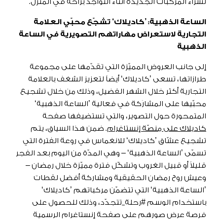
لشراء المركبات الجديدة أثناء التواجد براحة في المنزل.
الساعة الذهبية: ’كاديلاك‘ تشجّع محبّي العلامة
التجارية لاستعراض مهاراتهم التصويرية في الساعة
الذهبية
إلى جانب العروض المميّزة التي تقدّمها على مجموعة
طرازاتها، تسعى ’كاديلاك‘ أيضاً لتعزيز الشغف بالعلامة
التجارية أكثر خلال الشهر الفضيل، وذلك من خلال تشجيع
محبّيها على المشارَكة في فعالية ’الساعة الذهبية‘
المتمحورة حول التصوير، والتي تستضيفها صفحة
كاديلاك على منصّة إنستاغرام
. ضمن هذا السياق، يتم
تشجيع عشّاق ’كاديلاك‘ للانغماس في روعة الفترة التي
تسمّى ’الساعة الذهبية‘ – وهي المدّة من اليوم بعد الفجر
قليلاً أو قبيل الغروب وتشكّل فترة مميّزة خلال رمضان –
وعيش روح رمضان الحقيقية ومشاركة أفضل لقطات
’الساعة الذهبية‘ التي تتضمّن مركباتهم ’كاديلاك‘
باستخدام الوسم #رحلة_تتجدّد، وذلك للحصول على
فرصة عرض صورهم على صفحة إنستاغرام الرسمية