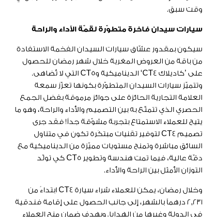
وقت سبق.
سيارات سيدان فاخرة متطوّرة لقمّة الأداء والراحة
سيكون بمقدور عشّاق سيارات السيدان الفخمة الاستفادة
من باقة من العروض المغرية خلال شهر رمضان للحصول
على ’كاديلاك CT4‘ الديناميكية وCT5 التي لا تُضاهى.
وتتميّز سيارات السيدان المتطوّرة بكونها تعزّز سمعة
العلامة التجارية الحائزة على جوائز مرموقة بفضل الجمع
الحصري الذي تتمتّع به بين التصميم والأداء والراحة، وهو ما
يتيح للعملاء الاستمتاع بتجربة مشوّقة جداً! فقد جرى
تصميم CT4 لتوفير تقنيات مبتكَرة تكون في متناول
السائق مباشرة وتمنح مستويات مميّزة من الديناميكية مع
دقّة عالية، فيما تمت هندسة وتطوير CT5 كي تولّد
التوزان الأمثل بين الراحة والأداء.
وخلال رمضان، يمكن للعملاء شراء سيارة CT4 ابتداءً من
2,231 درهماً بالشهر، إلى جانب الحصول على إقامة فندقية
في الدولة وغيرها من الهدايا. وبهدف ضمان منح العملاء