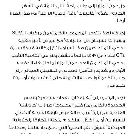
مزيد من المزايا إلى جانب راحة البال التامّة في الشهر
الكريم، تقدّم ’كاديلاك‘ باقة الرعاية الراقية مع هذا الطراز
أيضاً.
إضافة لهذا، تتوفر المجموعة الكاملة من مركبات الـSUV
وسيارات السيدان من ’كاديلاك‘ مع عروض تأجير مغرية
بداعي التملّك. ضمن هذا السياق، تتاح إمكانية قيادة سيارة
CT4 ابتداءً من 1,599 درهماً بالشهر. وتترافق اتفاقية التأجير
بداعي التملّك مع العديد من المزايا منها إلغاء الدفعة
الأولى، وتقديم التأمين المجاني والتسجيل المجاني، إلى
جانب الخدمة والصيانة الشاملة حتى ثلاث سنوات أو 25,000
كيلومتر*.
تجدر الإشارة إلى أنه بإمكان العملاء شراء مركباتهم
الجديدة بالكامل من ضمن مجموعة طرازات ’كاديلاك‘
الفاخرة عبر زيارة أقرب صالة عرض تابعة لشركة ’الكندي
للسيارات‘، أو من خلال استخدام منصّة التجارة الإلكترونية
المبتكَرة ’تسوّق. انقر. انطلق‘ التي تمنح حلاً سلساً ومتكاملاً