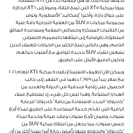
بكونها مرنة بقدر ما هي أيقونية، بدءً من XT4 النشطة،
مروراً بمركبة XT5 التي تمنح الثقة، وصولاً إلى XT6 الحائزة
على جوائز بارزة، وأخيراً ’إسكاليد‘ الأسطورية. وتوفر
مجموعة مركبات الـSUV من العلامة التجارية باقة غنية
من التقنيات المبتكَرة وخصائص السلامة ومساعدة السائق
المتطوّرة، بالإضافة إلى تمتّعها بالتصميم الانسيابي
الناعم، وهي بالتالي تمنح الكثير من الخيارات للعملاء الذين
يسعون لشراء SUV جديدة تتوافق مع أسلوب حياتهم
وتكون الرفيق الأمثل على الطريق.
ويمكن الآن للعملاء الاستمتاع بقيادة مركبة XT4 للعام 2021
مع سعر يبدأ من 2,959 درهماً في الشهر، إلى جانب
الحصول على إقامة فندقية في الدولة والعديد من
الهدايا المتنوّعة. وهذا ليس كل شيء، إذ يستطيع عملاء
’كاديلاك‘ الجدد الاستفادة من باقة ’كاديلاك‘ للرعاية
الراقية التي تقدّم خدمة المساعدة على الطريق لمدّة أربع
سنوات، وضمان لأربع سنوات وعقد صيانة وخدمة لمدّة
خمس سنوات، مما يجعل من امتلاك مركبة SUV من
’كاديلاك‘ والحفاظ عليها بأفضل حالة أمراً يسيراً أكثر من أي