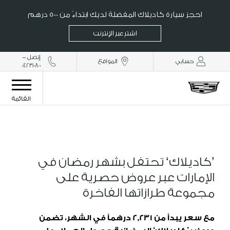
احجز سيارة كاديلاك المفضلة لديك ابتداءً من 500 درهم
اشترِ عبر الإنترنت
إتصل -
حسابي
المواقع
042310800
القائمة
’كاديلاك‘ تحتفل بشهر رمضان في
الإمارات عبر عروض حصرية على
مجموعة طرازاتها الفاخرة
مع سعر يبدأ من
2,231
درهماً في الشهر، تضمن