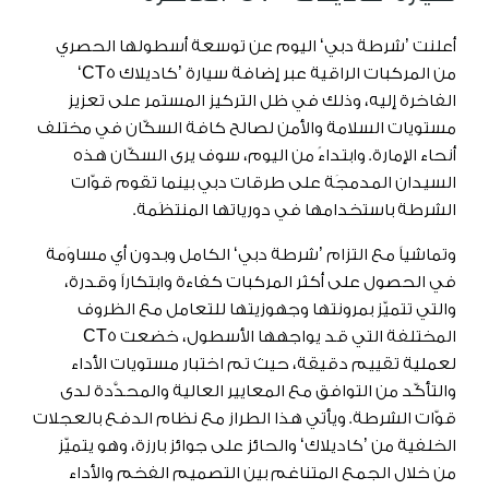
أعلنت ’شرطة دبي‘ اليوم عن توسعة أسطولها الحصري
من المركبات الراقية عبر إضافة سيارة ’كاديلاك CT5‘
الفاخرة إليه، وذلك في ظل التركيز المستمر على تعزيز
مستويات السلامة والأمن لصالح كافة السكّان في مختلف
أنحاء الإمارة. وابتداءً من اليوم، سوف يرى السكّان هذه
السيدان المدمجَة على طرقات دبي بينما تقوم قوّات
الشرطة باستخدامها في دورياتها المنتظَمة.
وتماشياً مع التزام ’شرطة دبي‘ الكامل وبدون أي مساوَمة
في الحصول على أكثر المركبات كفاءة وابتكاراً وقدرة،
والتي تتميّز بمرونتها وجهوزيتها للتعامل مع الظروف
المختلفة التي قد يواجهها الأسطول، خضعت CT5
لعملية تقييم دقيقة، حيث تم اختبار مستويات الأداء
والتأكّد من التوافق مع المعايير العالية والمحدَّدة لدى
قوّات الشرطة. ويأتي هذا الطراز مع نظام الدفع بالعجلات
الخلفية من ’كاديلاك‘ والحائز على جوائز بارزة، وهو يتميّز
من خلال الجمع المتناغم بين التصميم الفخم والأداء