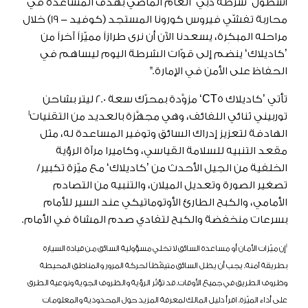
أسطول ’شرطة دبي‘ العام الماضي بهدف المساعدة في
محاربة تفشّي فيروس كورونا المستجد (كوفيد - 19) خلال
مراحله المبكِرة، يسعدنا الآن أن نرى طرازاً مميّزاً آخراً من
’كاديلاك‘ ينضم إلى قوّات الشرطة اليوم ليساهم في
الحفاظ على الأمن في الإمارة."
تأتي ’كاديلاك CT5‘ مزوَّدة بمحرّك سعة 2.0 ليتر بشاحن
1
توربيني ثنائي اللفائف، وهي مجهَّزة بالعديد من التقنيات
الهادفة لتعزيز إدراك السائق وتوفير المساعدة له، مثل
مقعد التنبيه للسلامة القياسي، وكاميرا مرآة الرؤية
الخلفية من الجيل الأحدث من ’كاديلاك‘ مع ميّزة تكبير/
تصغير الصورة وتعديل الميلان، والتنبيه من التصادم
الأمامي، والكبح الطارئ الأوتوماتيكي عند السير للأمام
بسرعات منخفضة والكبح لتفادي صدم المشاة في الأمام.
1
إن ميّزات الأمان أو مساعدة السائق لا تخلي مسؤولية السائق من قيادة السيارة
بطريقة آمنة. يجب أن يظل السائق متيقّظاً لحركة المرور والمناطق المحيطة
وظروف الطريق في جميع الأوقات. قد تؤثّر الرؤية والظروف الجوية ونوعية الطرق
على أداء الميّزة. اقرأ دليل المالك لمعرفة المزيد حول المحدودية والمعلومات