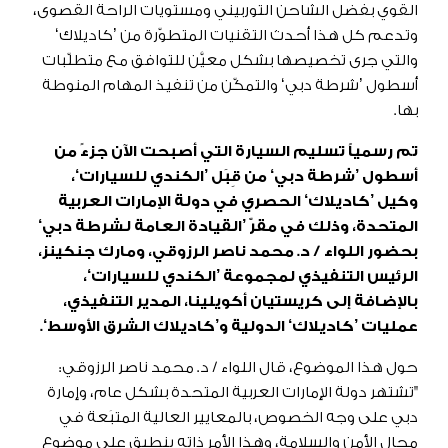
القوي بفضل الشاحن التوربيني ومستويات الراحة القصوى،
وتدعم كل هذا أحدث التقنيات المتطوّرة من ’كاديلاك‘
والتي جرى تخصيصها بشكل معيَّن للتوافق مع متطلّبات
أسطول ’شرطة دبي‘ والتمكّن من تنفيذ المهام المنوطة
بها.
تم رسمياً تسليم السيارة التي أصبحت الآن جزءً من
أسطول ’شرطة دبي‘ من قِبَل ’الكندي للسيارات‘،
وكيل ’كاديلاك‘ الحصري في دولة الإمارات العربية
المتحدة، وذلك في مقرّ ’القيادة العامة لشرطة دبي‘
بحضور اللواء / د. محمد ناصر الرزوقي، ومارك جنكينز،
الرئيس التنفيذي لمجموعة ’الكندي للسيارات‘،
بالإضافة إلى كريستيان أكويلينا، المدير التنفيذي،
عمليات ’كاديلاك‘ الدولية و’كاديلاك الشرق الأوسط‘.
حول هذا الموضوع، قال اللواء / د. محمد ناصر الرزوقي:
"تشتهر دولة الإمارات العربية المتحدة بشكل عام، وإمارة
دبي على وجه الخصوص، بالمعايير العالية المتبَعة في
مجال الأمن والسلامة، وهذا الأمر ذاته ينطبق على موضوع