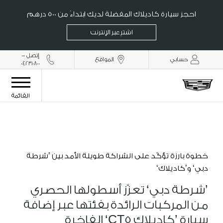
احجز سيارة كاديلاك المفضلة لديك ابتداءً من 500 درهم
اشترِ عبر الإنترنت
إتصل -
حسابي
المواقع
042310800
القائمة
خطوة بارزة تؤكّد على الشراكة طويلة الأمد بين ’شرطة
دبي‘ و’كاديلاك‘
’شرطة دبي‘ تعزّز أسطولها الحصري
من المركبات الرائدة بفئتها عبر إضافة
سيارة ’كاديلاك CT5‘ الفاخرة