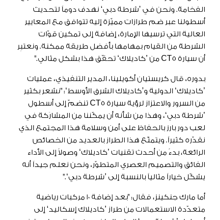
الفخامة. ونحن في ’شرطة دبي‘ نهدف دوماً لتحديث
أسطولنا عبر ضم طرازات مميّزة إليه تتوافق مع المعايير
العالية التي ترسيها الإمارة، إضافة إلى تمكين قوّات
الشرطة من القيام بمهامها بأفضل طريقة ممكنة. ونعتبِر
أن سيارة CT5 من ’كاديلاك‘ تحقّق هذا بشكل مثالي."
بدوره، قال كريستيان أكويلينا، المدير التنفيذي، عمليات
’كاديلاك‘ الدولية و’كاديلاك الشرق الأوسط‘: "نشعر بكثير
من السرور والاعتزاز لرؤية سيارة CT5 تنضمّ إلى أسطول
’شرطة دبي‘، وهذا من شأنه أن يمكّننا من المشارَكة في
لعب دور بارز بالحفاظ على أمن وسلامة هذا المجتمع الذي
نقدّره كثيراً. ويتمتّع هذا الطراز بالعديد من الخصائص
الرائعة، بدءً من أحدث تقنيات ’كاديلاك‘ وصولاً إلى الأداء
الفائق والتصميم العصري المتطوّر، ونحن نعلم جيداً أنه
يشكّل خياراً مثالياً بالنسبة إلى ’شرطة دبي‘."
أما مارك جنكينز، فقال: "بعد إضافة 10 مركبات رياضية
متعدّدة الاستعمالات من طراز ’كاديلاك إسكاليد‘ إلى