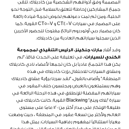
المصممة وفق أذواقهم الشخصية من كاديلاك. تلقى
جميع المشاركين إحاطة تتعلق بالسلامة قبل التوجه نحو
الحلبة، ومن ثم تمت دعوتهم لخوض تجربة قيادة رائعة
على المضمار في سيارات CT4-V و CT5-V القوية. كما
كان مضمار دبي أوتودروم الرائع مفتوحًا للحضور الآخرين
الذين سجلوا سياراتهم العادية من كاديلاك.
وقد أشار
مارك جنكينز، الرئيس التنفيذي لمجموعة
الكندي للسيارات
، في تعليقه على الحدث قائلاً: "لم
يكن هذا التجمع عادياً بل كان تجمعاً لأعضاء نادي كاديلاك
وعشاق السيارات للاحتفال بإرث كاديلاك في هذه
المنطقة." وأضاف بالقول، "لقد سررنا برؤية عشاق كاديلاك
وهم يستمتعون بالعرض ويجلسون خلف المقود في
سياراتهم المفضلة للإنطلاق في هذه الرحلة الرائعة في
سيارة "بلاك وينج" Blackwing القوية. كانت كاديلاك في
طليعة الإبتكار على مدار أكثر من 120 عامًا على مستوى
العالم ولأكثر من تسعة عقود في المنطقة ، حيث وضعت
معياراً استثنائياً لمفهوم رفاهية السيارات. يمثل هذا