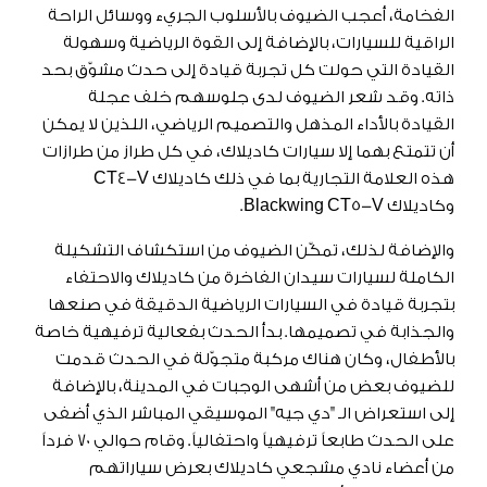
الفخامة، أعجب الضيوف بالأسلوب الجريء ووسائل الراحة
الراقية للسيارات، بالإضافة إلى القوة الرياضية وسهولة
القيادة التي حولت كل تجربة قيادة إلى حدث مشوّق بحد
ذاته. وقد شعر الضيوف لدى جلوسهم خلف عجلة
القيادة بالأداء المذهل والتصميم الرياضي، اللذين لا يمكن
أن تتمتع بهما إلا سيارات كاديلاك، في كل طراز من طرازات
هذه العلامة التجارية بما في ذلك كاديلاك CT4-V
وكاديلاك Blackwing CT5-V.
والإضافة لذلك، تمكّن الضيوف من استكشاف التشكيلة
الكاملة لسيارات سيدان الفاخرة من كاديلاك والاحتفاء
بتجربة قيادة في السيارات الرياضية الدقيقة في صنعها
والجذابة في تصميمها. بدأ الحدث بفعالية ترفيهية خاصة
بالأطفال، وكان هناك مركبة متجوّلة في الحدث قدمت
للضيوف بعض من أشهى الوجبات في المدينة، بالإضافة
إلى استعراض الـ "دي جيه" الموسيقي المباشر الذي أضفى
على الحدث طابعاً ترفيهياً واحتفالياً. وقام حوالي 70 فرداً
من أعضاء نادي مشجعي كاديلاك بعرض سياراتهم