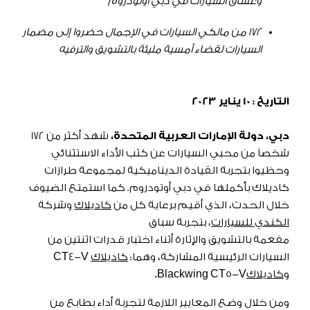
وعشاق السيارات في دبي أوتودروم
172
من مالكي السيارات في الإجمال حضروا إلى مضمار
السيارات لقضاء أمسية مليئة بالتشويق والترفيه
التاريخ : 10 يناير 2023
دبي، دولة الإمارات العربية المتحدة،
شهد أكثر من 172
شخصاً من محبي السيارات عن كثب الأداء الاستثنائي
وحظيوا بتجربة القيادة الديناميكية لمجموعة طرازات
كاديلاك بأكملها في دبي أوتودروم. كما استمتع الضيوف
خلال الحدث، الذي أقيم برعاية كل من
كاديلاك
وشركة
الكندي للسيارات
، بتجربة سباق
مفعمة بالتشويق والإثارة أثناء اختبار قدرات اثنتين من
السيارات الرئيسية المشاركة، وهما:
كاديلاك
CT4-V
و
كاديلاك
Blackwing CT5-V
.
ومن خلال وضع المعايير اللازمة لتجربة أداء بطابع من