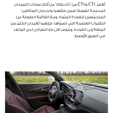
تُعتبَر CT4 وCT5 من ’كاديلاك‘ من أكثر سيارات السيدان
المدمَجة تشويقاً ضمن فئتهما وتجذبان السائقِين
المتحمّسين للقيادة المثيرة. ومع القائمة الطويلة من
التقنيات العصرية التي تضمّاها، فإنهما تُعيدان الكثير من
المتعة إلى القيادة. ويتوفر الآن كلا الطرازان لدى الوكلاء
في الشرق الأوسط.