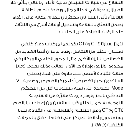
التسارع في سيارات السيدان عالية الأداء، وبالتالي يتألّق كلا
الطرازان بقوّة في هذا المجال. وبهدف لجم الطاقة
العالية، تأتي السيارتان مجهّزتان بنظام مكابح عالي الأداء
يضمن التمتّع بالسلامة وتسجيل أوقات أسرع في اللفّات
عند الرغبة بالقيادة على الحلبات.
تتميّز سيارتا CT4 وCT5 بكونهما مركبات دفع خلفي
تمنحان الكثير من التفاعل، وهما توفران أيضاً العديد من
الخصائص البارزة الأخرى مثل المحور الخلفي الميكانيكي
محدود الانزلاق وإدارة جر الأداء العالي وذلك بهدف تعزيز
متعة القيادة لأقصى حد. علاوة على هذا، يحظى
السائقون بخيار تخصيص أداء مركباتهم عبر وضعية V-
Mode الجديدة التي تمنح مستويات أقل من التحكّم
التدخّلي بالجر وتوفر درجات معزَّزة من الاستجابة
التوجيهية. كما إنها تمكّن السائقين من إعداد سياراتهم
CT4 وCT5 وفق رغبتهم وأسلوبهم في القيادة، بينما
يستمتعون بأدائها المرتكز على نظام الدفع بالعجلات
الخلفية (RWD).