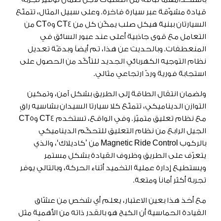
قيادة مشوِّقة عبر سيارة فاخرة. وعلى سبيل المثال، تتمتّع
السيارتان ببنية هيكل صلب يمكّن كل من CT4 وCT5 من
التعامل مع قوى جاذبية أعلى عند عبور السائق في
المنعطفات. وبالحديث عن هذا، تم أيضاً وبدقّة تعديل
نظام التوجيه الكهربائي الجديد للتأكّد من الحصول على
استجابة فورية وردّ ارتجاعي مثالي.
ولضمان انتقال الطاقة إلى الطريق بشكل آمن، وتمكين
التوازن الديناميكي، تتمتّع كلا سيارتا السيدان بشاسيه راقٍ
مع نظام تعليق متميّز. وفي الواقع، تستخدم CT4 وCT5
الجيل الرابع من نظام التعليق للتحكّم الديناميكي
بالركوب Magnetic Ride Control من ’كاديلاك‘، والذي
يتعرّف على الطريق وظروف القيادة بشكل مستمر
ويستطيع إدارة عملية التخميد أثناء الحركة، وبالتالي يوفر
تجربة أكثر أماناً ومتعة.
مع أخذ هذا بعين الاعتبار، يعلم أي شخص من عشّاق
القيادة الحماسية أن الكبح هو بالقدر ذاته من الأهمية مثل