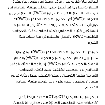
لطالما كان هناك جدل قائم ومنذ زمن طويل بين عشّاق
السيارات حول ما هو أفضل فيما يتعلّق بمتعة القيادة، هل
هو نظام الدفع بالعجلات الأمامية (FWD)، الدفع بجميع
العجلات (AWD) أم الدفع بالعجلات الخلفية (RWD)؟
دون أي شك، كلّها لديها مزاياها الخاصّة، إلا إنه بالنسبة
للسائقين كثيري الحماس، يُعتبَر نظام الدفع بالعجلات
الخلفية (RWD) الأفضل، ونستعرض هنا أسباب هذا
الشيء.
فمركبات الدفع بالعجلات الخلفية (RWD) تمنح توازناً
مثالياً بين نظام الدفع بجميع العجلات (AWD) ونظام
الدفع بالعجلات الأمامية (FWD)، إذ يقوم المحرّك بتوفير
الطاقة إلى العجلات الخلفية، بينما تتولّى العجلات
الأمامية مهمّة التوجيه. ويمكن التفكير بهذا وكأنه فريق
متعاون يعتمد واحده على الآخر لتوفير متعة القيادة
القصوى.
ترتكز سيارتا السيدان CT4 وCT5 الجديدتان كلّياً من
’كاديلاك‘ على الهندسة الحائزة على جوائز بارزة للدفع