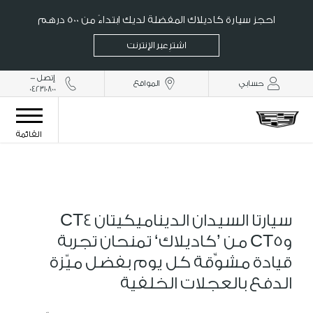
احجز سيارة كاديلاك المفضلة لديك ابتداءً من 500 درهم
اشترِ عبر الإنترنت
إتصل -
حسابي
المواقع
042310800
القائمة
سيارتا السيدان الديناميكيتان CT4
وCT5 من ’كاديلاك‘ تمنحان تجربة
قيادة مشوِّقة كل يوم بفضل ميّزة
الدفع بالعجلات الخلفية