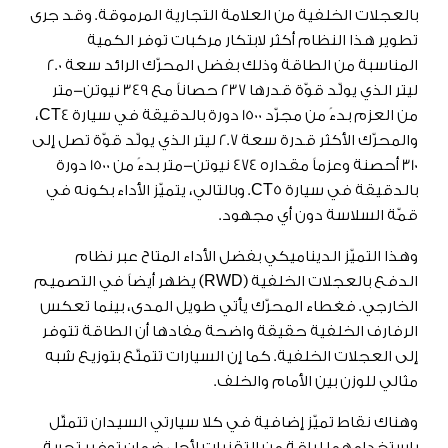
بالعجلات الخلفية من العلامة التجارية المرموقة. وقد جرى
تطوير هذا النظام أكثر لابتكار مركبات توفر الكمية
المناسبة من الطاقة وذلك بفضل المحرّك الرائد سعة 2.0
ليتر الذي يولّد قوّة قدرها 237 حصاناً مع 349 نيوتن-متر
من العزم بدءً من مجرّد 1500 دورة بالدقيقة في سيارة CT4،
والمحرّك الأكثر قدرة سعة 2.7 ليتر الذي يولّد قوّة تصل إلى
310 أحصنة وعزماً مقداره 474 نيوتن-متر بدءً من 1500 دورة
بالدقيقة في سيارة CT5. وبالتالي، يتميّز الأداء بكونه في
قمّة السلاسة دون أي مجهود.
وهذا التميّز الديناميكي بفضل الأداء المتاح عبر نظام
الدفع بالعجلات الخلفية (RWD) يظهر أيضاً في التصميم
الخارجي. فغطاء المحرّك يأتي طويل المدى، بينما تعكس
الرفارف الخلفية حقيقة واضحة مفادها أن الطاقة تتوفر
إلى العجلات الخلفية. كما إن السيارات تتمتّع بتوزيع شبه
مثالي للوزن بين الأمام والخلف.
وهناك نقاط تميّز إضافية في كلا سيارتي السيدان تتمثّل
باستخدامهما لباقة من التقنيات لأجل ضمان توفير تجربة