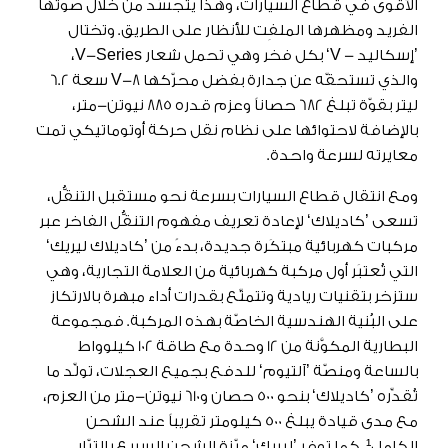
الأقوى في قطاع السيارات، وهذا يتجسَّد من خلال صوتها
الفريد ومظهرها الملفِت للأنظار على الطريق. وتختال
’إسكاليد - V‘ بكل فخر وهي تحمل شعار V-Series،
والذي تستحقّه عن جدارة بفضل محرّكها V-8 سعة 6.2
ليتر بقوّة تبلغ 682 حصاناً وعزم قدره 885 نيوتن-متر،
بالإضافة لاحتوائها على نظام نقل حركة أوتوماتيكي تمت
معايرته لسرعة واحدة.
ومع انتقال قطاع السيارات بسرعة نحو مستقبل التنقُّل،
تسعى ’كاديلاك‘ لإعادة تعريف مفهوم التنقُّل الفاخر عبر
مركبات كهربائية مبتكَرة جديدة، بدءً من ’كاديلاك ليريك‘
التي تُعتبَر أول مركبة كهربائية من العلامة التجارية، وهي
ستزخر بتقنيات ريادية وتتمتّع بقدرات أداء مبهرة بالارتكاز
على البُنية الهندسية الخاصّة بهذه المركبة. فمجموعة
البطارية المكوَّنة من 12 وحدة مع طاقة 102 كيلوواط
بالساعة ومنصّة ’آلتيوم‘ للدفع بجميع العجلات، تولِّد ما
تُقدِّره ’كاديلاك‘ بنحو 500 حصان و610 نيوتن-متر من العزم،
مع مدى قيادة يبلغ 500 كيلومتر تقريباً عند الشحن
الكامل¹. كما توفر ’ليريك‘ ميّزة الشحن السريع بالتيّار