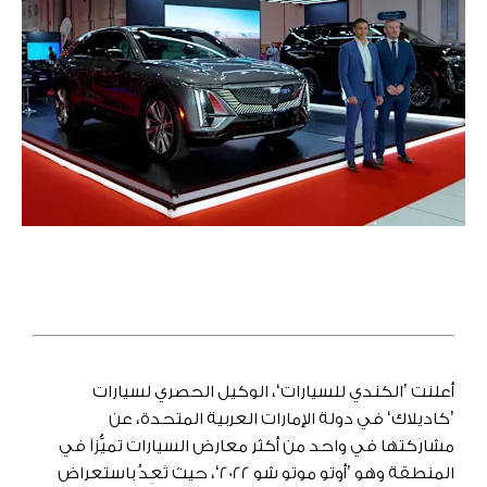
أعلنت ’الكندي للسيارات‘، الوكيل الحصري لسيارات
’كاديلاك‘ في دولة الإمارات العربية المتحدة، عن
مشارَكتها في واحد من أكثر معارض السيارات تميُّزاً في
المنطقة وهو ’أوتو موتو شو 2022‘، حيث تَعِدُ باستعراض