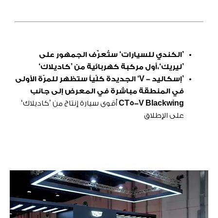
’الكندي للسيارات‘ ستُعرِّف الجمهور على
’ليريك‘،
أول مركبة كهربائية من ’كاديلاك‘
’إسكاليد -
V
‘ الجديدة كلّياً ستظهر للمرّة الأولى
في المنطقة مباشرة في المعرض إلى جانب
CT5-V Blackwing
أقوى سيارة إنتاج من ’كاديلاك‘
على الإطلاق