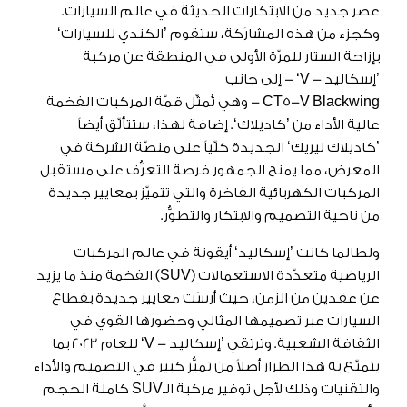
عصر جديد من الابتكارات الحديثة في عالم السيارات.
وكجزء من هذه المشارَكة، ستقوم ’الكندي للسيارات‘
بإزاحة الستار للمرّة الأولى في المنطقة عن مركبة
’إسكاليد - V‘ - إلى جانب
CT5-V Blackwing - وهي تُمثِّل قمّة المركبات الفخمة
عالية الأداء من ’كاديلاك‘. إضافة لهذا، ستتألّق أيضاً
’كاديلاك ليريك‘ الجديدة كلّياً على منصّة الشركة في
المعرض، مما يمنح الجمهور فرصة التعرُّف على مستقبل
المركبات الكهربائية الفاخرة والتي تتميّز بمعايير جديدة
من ناحية التصميم والابتكار والتطوُّر.
ولطالما كانت ’إسكاليد‘ أيقونة في عالم المركبات
الرياضية متعدّدة الاستعمالات (SUV) الفخمة منذ ما يزيد
عن عقدين من الزمن، حيث أرسَت معايير جديدة بقطاع
السيارات عبر تصميمها المثالي وحضورها القوي في
الثقافة الشعبية. وترتقي ’إسكاليد - V‘ للعام 2023 بما
يتمتّع به هذا الطراز أصلاً من تميُّز كبير في التصميم والأداء
والتقنيات وذلك لأجل توفير مركبة الـSUV كاملة الحجم