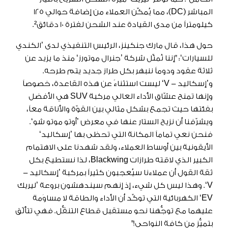
المباشر (DC)، مما يُمكِّن العملاء من إضافة حوالي 125
كيلومتراً من مدى القيادة عند الشحن لفترة 10 دقائق².
حول هذا، قال مارك جنكينز، الرئيس التنفيذي لدى ’الكندي
للسيارات‘: "إننا نُمثِّل شركة ’جنرال موتورز‘ منذ ما يزيد عن
ثلاثة عقود ودوماً ننبهر بكل طراز جديد يتم طرحه.
و’إسكاليد - V‘ ليست استثناءً عن هذه القاعدة، خصوصاً
وإنها تمنح عشّاق الأداء العالي مركبة SUV هي الأفضل
بفئتها حيث تجمع بشكل مثالي بين القوّة والأناقة معاً،
ويشرّفنا أن نزيح الستار عنها في معرض ’أوتو موتو شو‘.
فنحن نعي تماماً المكانة التي تحظى بها ’إسكاليد‘
الأيقونية بين أوساط العملاء، ولقد شهدنا على الاهتمام
الكبير الذي لاقته طرازات Blackwing، لذا نستطيع بكل
ثقة القول أن عملاءنا سيُعجبون كثيراً بمركبة ’إسكاليد -
V‘. وهذا ليس كل شيء، إذ إنهم سيندهشون بروعة ’ليريك
EV‘ الكهربائية التي توكِّد أن الأداء والطاقة لا مساوَمة
عليهما مع توجُّهنا نحو مستقبل قطاع التنقُّل. فهي تتألّق
بتميُّز من كافة النواحي!"