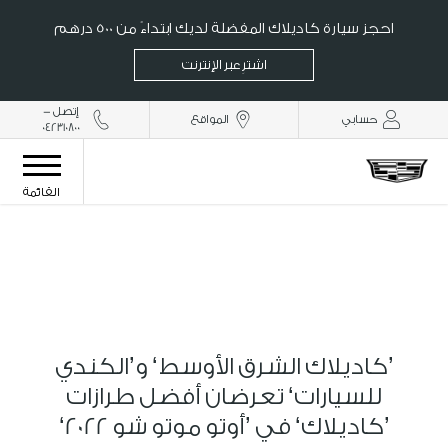
احجز سيارة كاديلاك المفضلة لديك ابتداءً من 500 درهم
اشترِ عبر الإنترنت
إتصل -
حسابي
المواقع
042310800
القائمة
’كاديلاك الشرق الأوسط‘ و’الكندي
للسيارات‘ تعرضان أفضل طرازات
’كاديلاك‘ في ’أوتو موتو شو
2022
‘