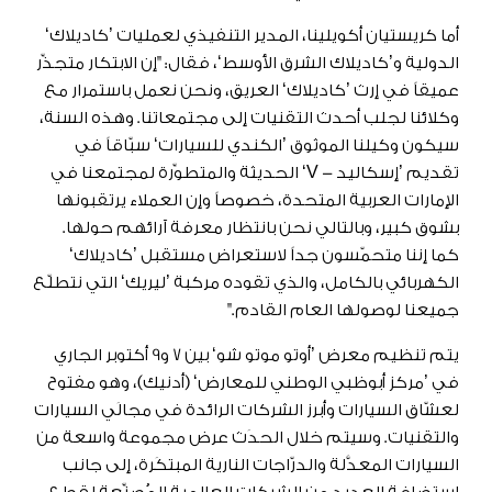
أما كريستيان أكويلينا، المدير التنفيذي لعمليات ’كاديلاك‘
الدولية و’كاديلاك الشرق الأوسط‘، فقال: "إن الابتكار متجذِّر
عميقاً في إرث ’كاديلاك‘ العريق، ونحن نعمل باستمرار مع
وكلائنا لجلب أحدث التقنيات إلى مجتمعاتنا. وهذه السنة،
سيكون وكيلنا الموثوق ’الكندي للسيارات‘ سبّاقاً في
تقديم ’إسكاليد - V‘ الحديثة والمتطوِّرة لمجتمعنا في
الإمارات العربية المتحدة، خصوصاً وإن العملاء يرتقبونها
بشوق كبير، وبالتالي نحن بانتظار معرفة آرائهم حولها.
كما إننا متحمّسون جداً لاستعراض مستقبل ’كاديلاك‘
الكهربائي بالكامل، والذي تقوده مركبة ’ليريك‘ التي نتطلّع
جميعنا لوصولها العام القادم."
يتم تنظيم معرض ’أوتو موتو شو‘ بين 7 و9 أكتوبر الجاري
في ’مركز أبوظبي الوطني للمعارض‘ (أدنيك)، وهو مفتوح
لعشّاق السيارات وأبرز الشركات الرائدة في مجالَي السيارات
والتقنيات. وسيتم خلال الحدَث عرض مجموعة واسعة من
السيارات المعدَّلة والدرّاجات النارية المبتكَرة، إلى جانب