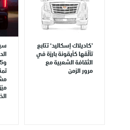
’كاديلاك إسكاليد‘ تتابع
سيا
تألّقها كأيقونة بارزة في
الثقافة الشعبية مع
مرور الزمن
تمن
مشو
ميّ
الخ