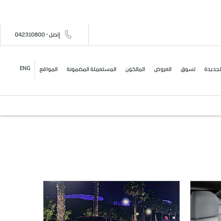
إتصل - 042310800
ENG
لجديدة
تسوق
العروض
المالكون
المستعملة المضمونة
المواقع