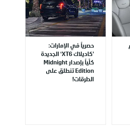
ام
حصرياً في الإمارات:
’كاديلاك XT6‘ الجديدة
كلّياً بإصدار Midnight
Edition تنطلق على
الطرقات!