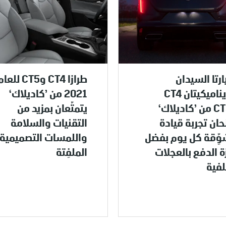
رتا السيدان
طرازا CT4 وCT5 للع
الديناميكيتان CT4
2021 من ’كاديلاك‘
وCT5 من ’كاديلاك‘
يتمتّعان بمزيد من
حان تجربة قيادة
التقنيات والسلامة
ِّقة كل يوم بفضل
واللمسات التصميمية
زة الدفع بالعجلات
الملفِتة
لفية