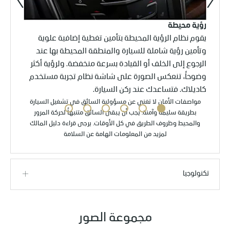
السابق
التالي
رؤية محيطة
نظام ا
يقوم نظام الرؤية المحيطة بتأمين تغطية إضافية علوية
يقوم ن
بك
وتأمين رؤية شاملة للسيارة والمنطقة المحيطة بها عند
الوشيك
الرجوع إلى الخلف أو القيادة بسرعة منخفضة. ولرؤية أكثر
يقم ال
وضوحاً، تنعكس الصورة على شاشة نظام تجربة مستخدم
كاديلاك. فتساعدك عند ركن السيارة.
مواصفات الأمان لا تغني عن مسؤولية السائق في تشغيل السيارة
بطريقة سليمة وآمنة. يجب أن يبقى السائق متنبهاً لحركة المرور
والمحيط وظروف الطريق في كل الأوقات. يرجى قراءة دليل المالك
لمزيد من المعلومات الهامة عن السلامة
تكنولوجيا
مجموعة الصور