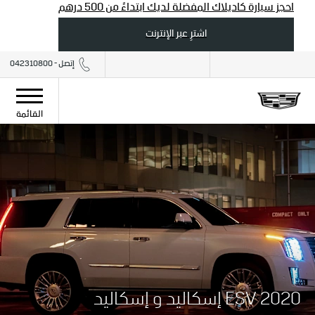
احجز سيارة كاديلاك المفضلة لديك ابتداءً من 500 درهم
اشترِ عبر الإنترنت
إتصل - 042310800
2020 إسكاليد
القائمة
2020 ESV إسكاليد و إسكاليد