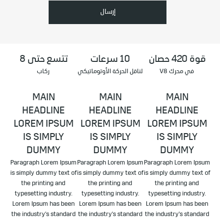
إرسال
قوة 420 حصان
10 سرعات
تتسع حتى 8
في محرك V8
لناقل الحركة الأوتوماتيكي
ركاب
MAIN
MAIN
MAIN
HEADLINE
HEADLINE
HEADLINE
LOREM IPSUM
LOREM IPSUM
LOREM IPSUM
IS SIMPLY
IS SIMPLY
IS SIMPLY
DUMMY
DUMMY
DUMMY
Paragraph Lorem Ipsum
Paragraph Lorem Ipsum
Paragraph Lorem Ipsum
is simply dummy text of
is simply dummy text of
is simply dummy text of
the printing and
the printing and
the printing and
typesetting industry.
typesetting industry.
typesetting industry.
Lorem Ipsum has been
Lorem Ipsum has been
Lorem Ipsum has been
the industry's standard
the industry's standard
the industry's standard