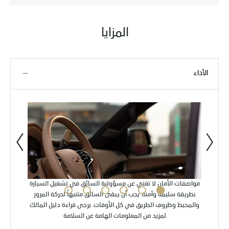
المزايا
الأداء
السابق
التالي
مواصفات الأمان لا تغني عن مسؤولية السائق في تشغيل السيارة
بطريقة سليمة وآمنة. يجب أن يبقى السائق متنبهاً لحركة المرور
والمحيط وظروف الطريق في كل الأوقات. يرجى قراءة دليل المالك
لمزيد من المعلومات الهامة عن السلامة
ناقل حركة أوتوماتيكي بـ10 سرعات
أداء ذ