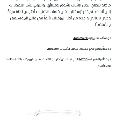
مركبة يتطلّع الجيل الشاب بشوق لاقتنائها. واليوم، تشير التقديرات
2
إلى أنه قد تم ذكر ’إسكاليد‘ في كلمات الأغنيات أكثر من 500 مرّة
،
وهي بالتالي واحدة من أكثر المركبات تألّقاً في عالم الموسيقى
3
والأفلام
!
1
وفقاً لما تشير إليه
Auto Week
2
وفقاً لموقع جمع محتوى كلمات الأغنيات
lyrics.com
3
وفقاً لما تشير إليه
IMCDB
التي تستعرض أكثر من 50 صفحة عن ظهور ’كاديلاك إسكاليد‘
في الأفلام