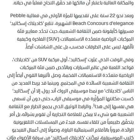
والمكانة العالية باعتبار أن مالكها قد حقّق النجاح فعلياً في حياته.
وبعد نحو 22 سنة على تقديمها للمرّة الأولى في فعالية Pebble
Beach Concours d’elegance الشهيرة، تتابع ’كاديلاك إسكاليد‘
مسيرتها كأيقونة ضمن الثقافة الشعبية، حيث تحدّد معايير فئة
المركبات الرياضية متعدّدة الاستعمالات (SUV) الفاخرة وكيفية
تألّقها، ليس على الطرقات فحسب، بل على الشاشات أيضاً.
وفي الوقت الذي غيّرت ’إسكاليد‘، أول مركبة SUV من ’كاديلاك‘،
قواعد اللعبة في عالم السيارات وبالأخص ضمن فئة المركبات
الرياضية متعدّدة الاستعمالات الفخمة، وصل تأثيرها القوي أيضاً إلى
الثقافة الشعبية السائدة في المجتمع. وبينما قد يربط العديد من
الناس ’كاديلاك‘ مع نمط موسيقى الروك أند رول، إلا أن ’إسكاليد‘
كسبت مكانتها المؤثِّرة في موسيقى الراب، حتى دون أن تسعى
1
هي نفسها إلى هذا
. والرابط الوثيق الذي يجمع الطراز مع الثقافة
الشعبية هو شيء لا يمكن للعلامة التجارية أن تقوم بشرائه، بل أمر
يتحقّق طبيعياً من تلقاء نفسه. فبدءً من المسلسلات التلفزيونية
الرائدة، مروراً بالأفلام السينمائية البارزة، وصولاً إلى أعمال الفيديو
كليب الموسيقية، تمكّنت ’كاديلاك إسكاليد‘ من سرقة الأضواء مرّات