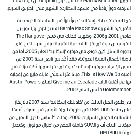
المميّز The Matrix Reloaded من إخراج واتشوسكي حيث لعبت
المركبة دوراً ريادياً في مشهد المطاردة الشهير على الطريق السريع.
كما لعبت ’كاديلاك إسكاليد‘ دوراً بارزاً في السلسلة الكوميدية
الأمريكية الشهيرة Bernie Mac Show للمنتج لاري ويلمور بين
عامي 2001 و2006، وظهرت كذلك في فيلم The Hangover
الكوميدي حيث تم نقل الشخصية الشريرة ليزلي شو، الذي قام
بدوره الممثّل كين جونغ، في مركبة ’إسكاليد‘ للعام 2005. أما من
ناحية الأعمال الفنية الصوتية، فقد أكّد بيغ تايمرز سنة 2003 عن
مدى الإعجاب بمركبة ’إسكاليد‘ حيث تم ذكر اسمها ثلاث مرّات في
أغنية This is How We Do، فيما عبّر المغنّي مايك مايرز عن إعجابه
بها عبر أغنية الراب Give me an Escalade لفيلم Austin Powers
in Goldmember في العام 2002.
تم إطلاق الجيل الثالث من ’كاديلاك إسكاليد‘ سنة 2007 بالارتكاز
على منصّة GMT900 التي ظهرت للمرّة الأولى في معرض أمريكا
الشمالية الدولي للسيارات 2006، وذلك كأساس للجيل المقبل من
مركبات البيك أب والـSUV كاملة الحجم من ’جنرال موتورز‘، وكبديل
لمنصّة GMT800.