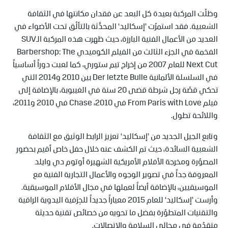
وظلّت المركبة بعيدة كل البعد عن فقدان مكانتها في الثقافة
الشعبية. فقد استمرّت ’إسكاليد‘ المحدَّثة بالتألّق تحت الأضواء في
العديد من الأعمال الفنية البارزة، حيث ظهرت هذه المركبة الـSUV
الفخمة في الجزء الثالث من الفيلم الكوميدي Barbershop: The
Next Cut للعام 2007 من إخراج تيم ستوري، كما لعبت دوراً أساسياً
في السلسلة الألمانية Der letzte Bulle بين 2010 و2014 التي
تحكي قصّة رجل شرطة قضى 20 سنة في الغيبوبة، بالإضافة إلى
فيلم From Paris with Love في 2010، Chase في 2010 و2011،
واللائحة تطول.
وتابع الجيل الجديد من ’إسكاليد‘ تعزيز الرابط الوثيق مع الثقافة
الشعبية السائدة، حيث تم الكشف عنه خلال حفل خاص أقيم بحضور
المصوّرة ومخرجة الأفلام الأمريكية الشهيرة أوتوم دي وايلد
المعروفة جداً في تصوير الوجوه والأعمال التجارية الفنية مع
الموسيقيين، بالإضافة أيضاً لعملها في مجال الأفلام الموسيقية.
وأرست ’إسكاليد‘ للعام 2015 معياراً جديداً للحِرَفية اليدوية الراقية
والتقنيات المتطوّرة بفضل ما تحويه من خصائص تقنية حديثة
متقدّمة في مجالي السلامة والاتصالات.