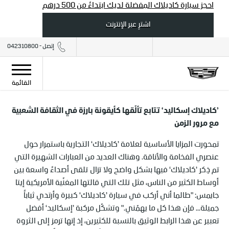
احجز سيارة كاديلاك المفضلة لديك ابتداءً من 500 درهم
اشترِ عبر الإنترنت
إتصل - 042310800
القائمة
’كاديلاك إسكاليد‘ تتابع تألّقها كأيقونة بارزة في الثقافة الشعبية
مع مرور الزمن
تمحورت المزايا الأساسية لعلامة ’كاديلاك‘ التجارية باستمرار حول
عنصري الفخامة والأناقة. وهناك العديد من العبارات الشهيرة التي
تم ذِكر ’كاديلاك‘ فيها بشكل واضح ولا تزال تلقى أصداءً واسعة بين
أوساط الكثير من الناس، مثل تلك التي قالتها المغنّية الأمريكية إيتا
جايمس: "طالما أني أركب في سيارة ’كاديلاك‘ كبيرة وأرتدي ثياباً
جميلة... فإن هذا كل ما يهمّني." وتشكّل مركبة ’إسكاليد‘ أفضل
تعبير عن هذا الرابط الوثيق بالنسبة للكثيرين، إذ إنها ترمز إلى الثروة