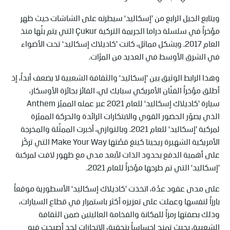
ويتابع الجيل الرابع من ’إسكاليد‘ سيطرته على الشاشات حيث ظهر
مؤخراً في سلسلة دراما الجريمة التركية Çukur التي يتم بثّها منذ
العام 2017. وبشكل مماثل، كانت ’كاديلاك إسكاليد‘ تحت الأضواء
في الشرق الأوسط في العديد من المرّات.
وهذا الرابط الوثيق بين ’إسكاليد‘ والثقافة الشعبية لا يضعف أبداً، إذ
أطلق مؤخراً الفنّان الأمريكي سبايك لي، الفائز بجائزة الأوسكار،
سيارة ’كاديلاك إسكاليد‘ للعام 2021 عبر عمله المميّز Anthem
الذي يصوّر الحضور القوي والابتكارات الرائدة والحركة المميّزة
لمركبة ’إسكاليد‘ للعام 2021. وبالتوازي، أخبرت الممثّلة والمخرجة
الأمريكية الشهيرة ريجينا كينغ قصّتها Make Your Way التي تركّز
على أهمية الدفع بحدود الذات لأبعد مدى مع ظهور لافت لمركبة
’إسكاليد‘ التي تم طرحها مؤخراً للعام 2021.
على مدى عقود عدّة، اتخذت ’كاديلاك إسكاليد‘ الأسطورية موقعاً
بارزاً لنفسها وعملت على تعزيزه أكثر باستمرار في قطاع السيارات،
وذلك بصفتها رمزاً للمكانة والفخامة العاليتين ضمن الثقافة
الشعبية، بحيث تمنح إحساساً بتحقيق الإنجازات لحدٍ أصبحت فيه