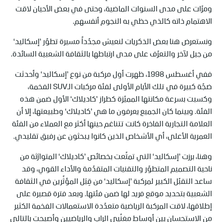
ومرّات على مدى السنوات الماضية، وحتى في بعض الأحيان لاقت
الاهتمام ذاته كالذي حظي به النجوم أنفسهم.
ونستعرض هنا بعض الذكريات لنعيش مجدّداً مسيرة تطوّر ’إسكاليد‘
من جيل لآخر والتعرّف على مدى ارتباطها بالثقافة الشعبية السائدة.
ففي أغسطس 1998، ظهرت أول مركبة من نوع ’إسكاليد‘ وأحدثت
ضجّة كبيرة في تلك الأيام الأولى لفئة مركبات الـSUV الفخمة،
وكسبت بسرعة مكانتها المميّزة كطراز ’كاديلاك‘ الأول ضمن هذه
الفئة. وبينما كان الجميع يعرفون ما هي ’كاديلاك‘ وطبيعتها، إلا أن
العلامة التجارية الفاخرة كانت تتناغم حينها أكثر مع العملاء من الفئة
العمرية الأعلى، أي الأشخاص الذين كانوا يبحثون عن رفيق تقليدي.
وهنا، برزت ’إسكاليد‘ التي تمتّعت بخصائص ’كاديلاك‘ المتوارَثة من
ناحية التصميم المتطوّر والتقنيات المتقدّمة والأداء القوي، وقد
ساعد التقبّل الكبير لمركبة ’إسكاليد‘ من قِبَل المؤثّرين في الثقافة
الشعبية بتحديد موقع فريد لها ضمن فئتها. وبعد فترة قصيرة على
إطلاقها، لاقت المركبة الرياضية متعدّدة الاستعمالات الفخمة الكثير
من الاستحسان بين أوساط مغنّيي الراب والرياضيين وأصبحت بالتالي