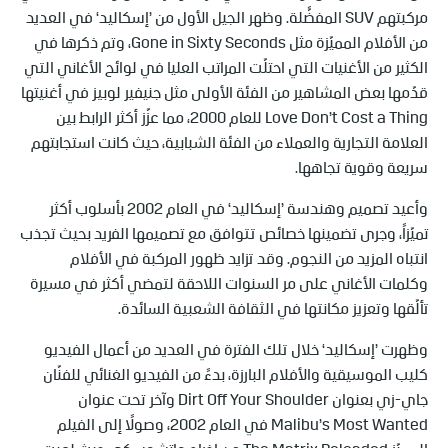
مركبتهم SUV المفضَّلة. وظهر الجيل الأول من ’إسكاليد‘ في العديد
من الأفلام المميّزة مثل Gone in Sixty Seconds، وتم ذكرها في
الكثير من الأغنيات التي احتلّت المراتب العليا في لوائح الأغاني التي
قدّمها بعض المشاهير من الفئة الأولى مثل جنيفير لوبيز في أغنيتها
Love Don’t Cost a Thing للعام 2000، مما عزّز أكثر الرابط بين
العلامة التجارية والعملاء من الفئة الشبابية، حيث كانت استجابتهم
سريعة وقوية تجاهها.
وأعيد تصميم وهندسة ’إسكاليد‘ في العام 2002 بأسلوب أكثر
تميّزاً، وجرى تضمينها خصائص تتوافق مع تصميمها الفريد بحيث تجذب
انتباه المزيد من النجوم. وقد تزايد ظهور المركبة في الأفلام
وكلمات الأغاني على مر السنوات اللاحقة لتمضي أكثر في مسيرة
تألّقها وتعزيز مكانتها في الثقافة الشعبية السائدة.
وظهرت ’إسكاليد‘ خلال تلك الفترة في العديد من أعمال الفيديو
كليب الموسيقية والأفلام البارزة، بدءً من الفيديو الغنائي للفنّان
جاي-زي بعنوان Dirt Off Your Shoulder وآخر تحت عنوان
Malibu’s Most Wanted في العام 2002، وصولاً إلى الفيلم