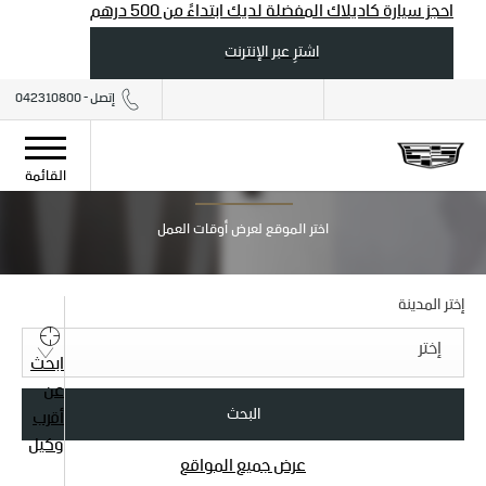
احجز سيارة كاديلاك المفضلة لديك ابتداءً من 500 درهم
اشترِ عبر الإنترنت
إتصل - 042310800
ابحث عن أقرب موقع
القائمة
اختر الموقع لعرض أوقات العمل
إختر المدينة
إختر
ابحث
عن
البحث
أقرب
وكيل
عرض جميع المواقع